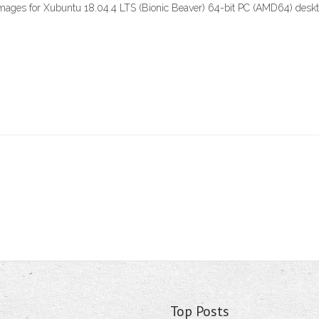
es for Xubuntu 18.04.4 LTS (Bionic Beaver) 64-bit PC (AMD64) deskto
Top Posts