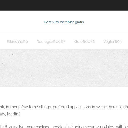
Best VPN 2021
Mac gratis
Elkins33989
Rodregez80987
Klute80078
Vogler863
ink, in menu/system settings, preferred applications in 12.10+ there is a ta
say, Marlin.)
il 28, 2017. No more package updates, including security updates, will b