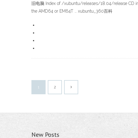
旧电脑 Index of /xubuntu/releases/18.04/release CD imag
the AMD64 or EM64T … xubuntu_360百科
1
2
New Posts