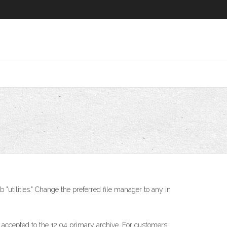
b "utilities." Change the preferred file manager to any in
e accepted to the 12.04 primary archive. For customers