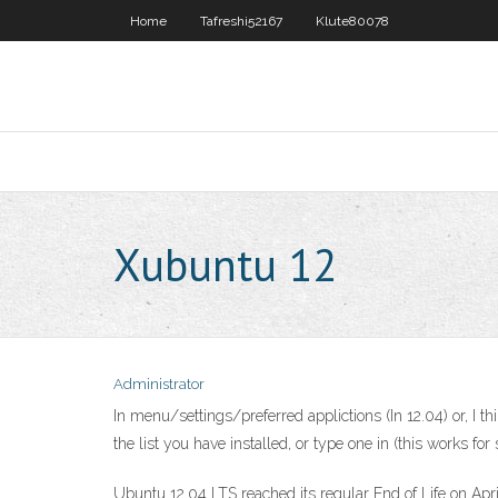
Home
Tafreshi52167
Klute80078
Xubuntu 12
Administrator
In menu/settings/preferred applictions (In 12.04) or, I th
the list you have installed, or type one in (this works for 
Ubuntu 12.04 LTS reached its regular End of Life on Apr